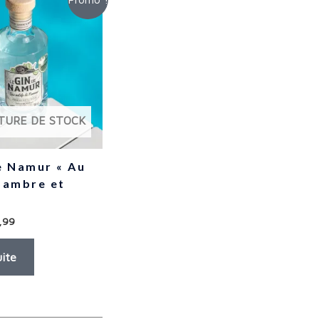
TURE DE STOCK
e Namur « Au
Sambre et
,99
uite