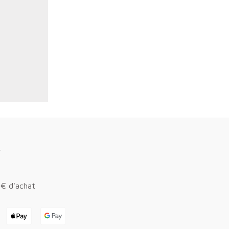
r
0€ d'achat