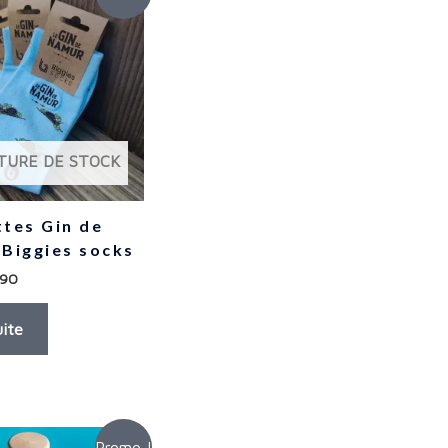
TURE DE STOCK
tes Gin de
Biggies socks
,90
uite
Promo !