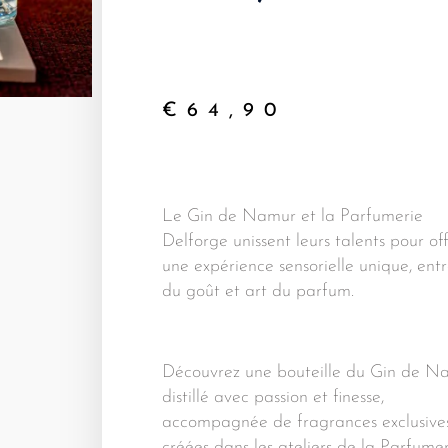
€
64,90
Le Gin de Namur et la Parfumerie
Delforge unissent leurs talents pour off
une expérience sensorielle unique, entr
du goût et art du parfum.
Découvrez une bouteille du Gin de N
distillé avec passion et finesse,
accompagnée de fragrances exclusive
créées dans les ateliers de la Parfume