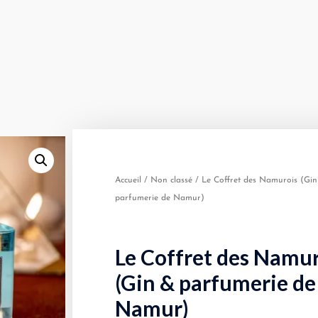
Accueil
/
Non classé
/ Le Coffret des Namurois (Gi
parfumerie de Namur)
Le Coffret des Namu
(Gin & parfumerie de
Namur)