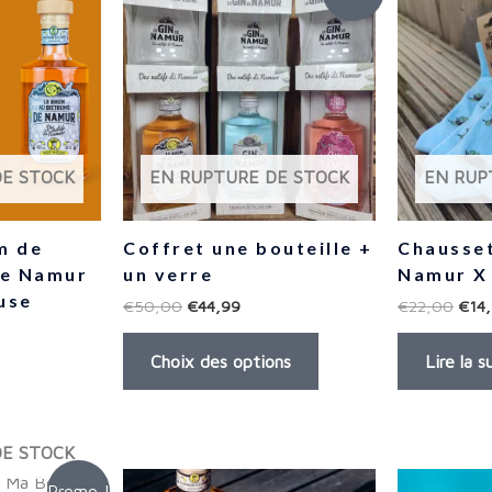
DE STOCK
EN RUPTURE DE STOCK
EN RUP
m de
Coffret une bouteille +
Chausset
de Namur
un verre
Namur X 
use
€
50,00
€
44,99
€
22,00
€
14
Choix des options
Lire la s
DE STOCK
Promo !