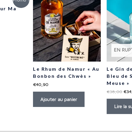
mur Ma
EN RUP
Le Rhum de Namur « Au
Le Gin d
Bonbon des Chwès »
Bleu de 
Meuse »
€
40,90
€
38,00
€
34
Ajouter au panier
Lire la s